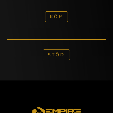
KÖP
STÖD