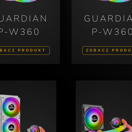
UARDIAN
GUARDI
P-W360
P-W36
BACZ PRODUKT
ZOBACZ PROD