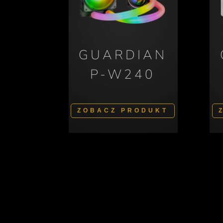
GUARDIAN
P-W240
ZOBACZ PRODUKT
Svenska
Nederlands