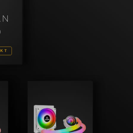
AN
0
UKT