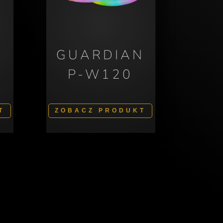
N
GUARDIAN
P-W120
T
ZOBACZ PRODUKT