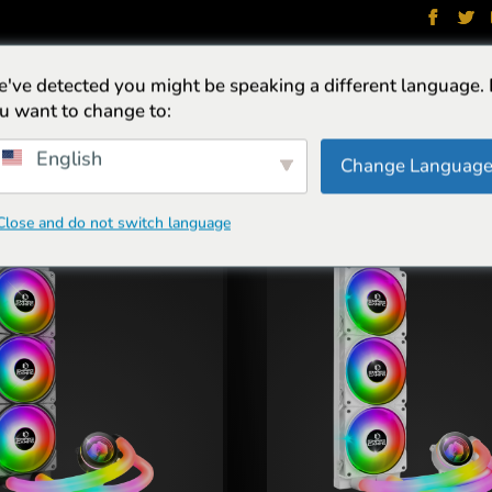
've detected you might be speaking a different language.
ŁUCHAWKI
KRZESŁA
KLAWIATURY
PAKIETY
CHŁODZE
u want to change to:
English
Change Languag
Close and do not switch language