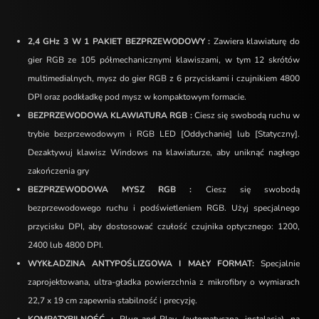
2,4 GHz 3 W 1 PAKIET BEZPRZEWODOWY :
Zawiera klawiaturę do
gier RGB ze 105 półmechanicznymi klawiszami, w tym 12 skrótów
multimedialnych, mysz do gier RGB z 6 przyciskami i czujnikiem 4800
DPI oraz podkładkę pod mysz w kompaktowym formacie.
BEZPRZEWODOWA KLAWIATURA RGB :
Ciesz się swobodą ruchu w
trybie bezprzewodowym i RGB LED [Oddychanie] lub [Statyczny].
Dezaktywuj klawisz Windows na klawiaturze, aby uniknąć nagłego
zakończenia gry
BEZPRZEWODOWA MYSZ RGB :
Ciesz się swobodą
bezprzewodowego ruchu i podświetleniem RGB. Użyj specjalnego
przycisku DPI, aby dostosować czułość czujnika optycznego: 1200,
2400 lub 4800 DPI.
WYKŁADZINA ANTYPOŚLIZGOWA I MAŁY FORMAT:
Specjalnie
zaprojektowana, ultra-gładka powierzchnia z mikrofibry o wymiarach
22,7 x 19 cm zapewnia stabilność i precyzję.