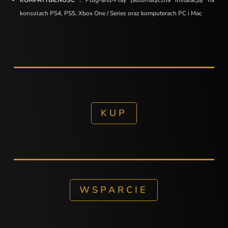
KOMPATYBILNOŚĆ :
Plug-and-Play (automatyczna instalacja) na
konsolach PS4, PS5, Xbox One / Series oraz komputerach PC i Mac
KUP
WSPARCIE