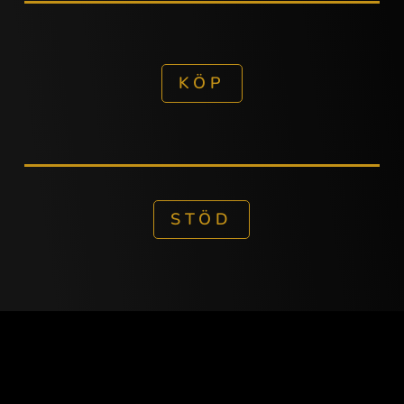
KÖP
STÖD