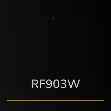
RF903W