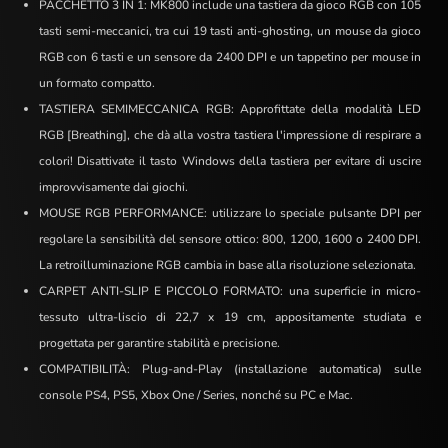
PACCHETTO 3 IN 1: MK800 include una tastiera da gioco RGB con 105
tasti semi-meccanici, tra cui 19 tasti anti-ghosting, un mouse da gioco
RGB con 6 tasti e un sensore da 2400 DPI e un tappetino per mouse in
un formato compatto.
TASTIERA SEMIMECCANICA RGB: Approfittate della modalità LED
RGB [Breathing], che dà alla vostra tastiera l'impressione di respirare a
colori! Disattivate il tasto Windows della tastiera per evitare di uscire
improvvisamente dai giochi.
MOUSE RGB PERFORMANCE: utilizzare lo speciale pulsante DPI per
regolare la sensibilità del sensore ottico: 800, 1200, 1600 o 2400 DPI.
La retroilluminazione RGB cambia in base alla risoluzione selezionata.
CARPET ANTI-SLIP E PICCOLO FORMATO: una superficie in micro-
tessuto ultra-liscio di 22,7 x 19 cm, appositamente studiata e
progettata per garantire stabilità e precisione.
COMPATIBILITÀ: Plug-and-Play (installazione automatica) sulle
console PS4, PS5, Xbox One / Series, nonché su PC e Mac.