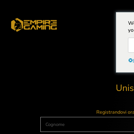
We
CASA
yo
Unis
Registrandovi ora