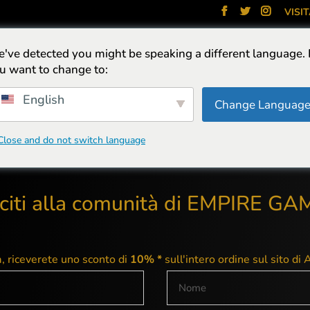
VISI
've detected you might be speaking a different language.
CASE
CUFFIE
SEDIE
TASTIERE
PACKS
RAFFRED
u want to change to:
English
Change Languag
Close and do not switch language
citi alla comunità di EMPIRE G
, riceverete uno sconto di
10% *
sull'intero ordine sul sito di