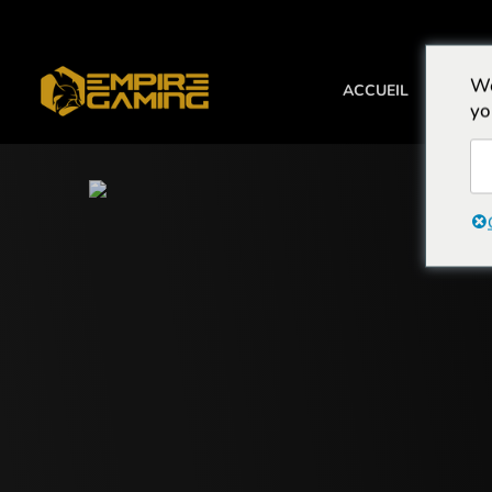
We
ACCUEIL
BOITIE
yo