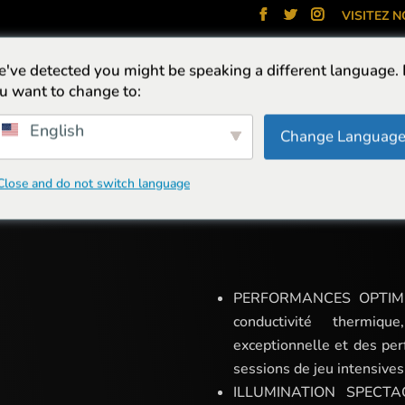
VISITEZ 
've detected you might be speaking a different language.
RS
CASQUES
CHAISES
CLAVIERS
PACKS
REFROI
u want to change to:
English
Change Languag
GUAR
Close and do not switch language
PERFORMANCES OPTIMISE
conductivité thermiqu
exceptionnelle et des pe
sessions de jeu intensives
ILLUMINATION SPECTAC