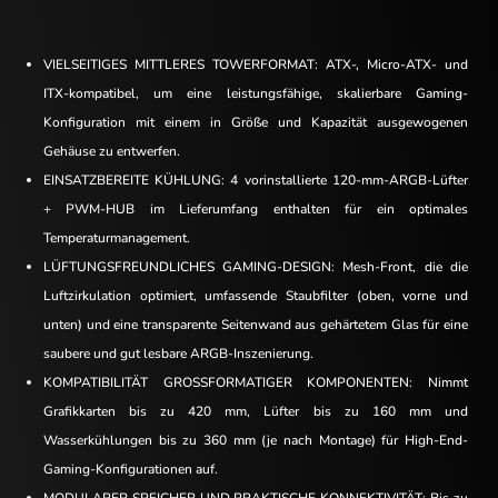
VIELSEITIGES MITTLERES TOWERFORMAT: ATX-, Micro-ATX- und
ITX-kompatibel, um eine leistungsfähige, skalierbare Gaming-
Konfiguration mit einem in Größe und Kapazität ausgewogenen
Gehäuse zu entwerfen.
EINSATZBEREITE KÜHLUNG: 4 vorinstallierte 120-mm-ARGB-Lüfter
+ PWM-HUB im Lieferumfang enthalten für ein optimales
Temperaturmanagement.
LÜFTUNGSFREUNDLICHES GAMING-DESIGN: Mesh-Front, die die
Luftzirkulation optimiert, umfassende Staubfilter (oben, vorne und
unten) und eine transparente Seitenwand aus gehärtetem Glas für eine
saubere und gut lesbare ARGB-Inszenierung.
KOMPATIBILITÄT GROSSFORMATIGER KOMPONENTEN: Nimmt
Grafikkarten bis zu 420 mm, Lüfter bis zu 160 mm und
Wasserkühlungen bis zu 360 mm (je nach Montage) für High-End-
Gaming-Konfigurationen auf.